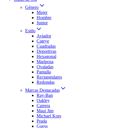
Género
Mujer
Hombre
Junior
Estilo
Aviador
Cateye
Cuadradas
Deportivas
Hexagonal
Mariposa
Ovaladas
Pantalla
Rectangulares
Redondas
Marcas Destacadas
Ray-Ban
Oakley
Carrera
Maui Jim
Michael Kors
Prada
Guess