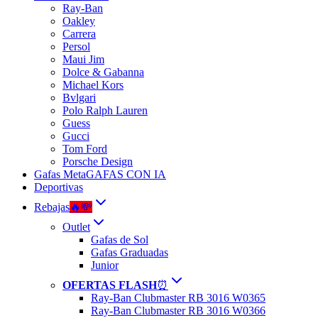
Ray-Ban
Oakley
Carrera
Persol
Maui Jim
Dolce & Gabanna
Michael Kors
Bvlgari
Polo Ralph Lauren
Guess
Gucci
Tom Ford
Porsche Design
Gafas Meta
GAFAS CON IA
Deportivas
Rebajas
🔥💸
Outlet
Gafas de Sol
Gafas Graduadas
Junior
OFERTAS FLASH
⏰
Ray-Ban Clubmaster RB 3016 W0365
Ray-Ban Clubmaster RB 3016 W0366