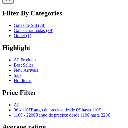
Filter By Categories
Gafas de Sol
(28)
Gafas Graduadas
(39)
Outlet
(1)
Highlight
All Products
Best Seller
New Arrivals
Sale
Hot Items
Price Filter
All
0
€
-
110
€
Rango de precios: desde 0€ hasta 110€
110
€
-
220
€
Rango de precios: desde 110€ hasta 220€
Average rating