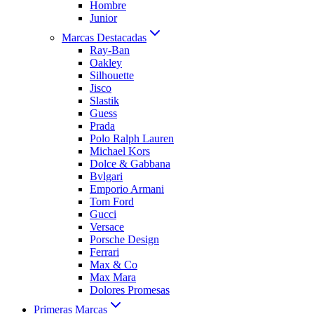
Hombre
Junior
Marcas Destacadas
Ray-Ban
Oakley
Silhouette
Jisco
Slastik
Guess
Prada
Polo Ralph Lauren
Michael Kors
Dolce & Gabbana
Bvlgari
Emporio Armani
Tom Ford
Gucci
Versace
Porsche Design
Ferrari
Max & Co
Max Mara
Dolores Promesas
Primeras Marcas