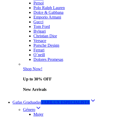
Persol
Polo Ralph Lauren
Dolce & Gabbana
Emporio Armani
Gucci
Tom Ford
Bvlgari
Christian Dior
Versace
Porsche Design
Ferrari
O´neill
Dolores Promesas
Shop Now!
Up to 30% OFF
New Arrivals
Gafas Graduadas
VARILUX ESPECIALISTA
Género
Mujer