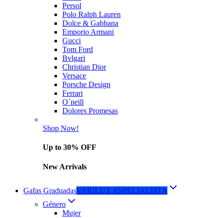
Persol
Polo Ralph Lauren
Dolce & Gabbana
Emporio Armani
Gucci
Tom Ford
Bvlgari
Christian Dior
Versace
Porsche Design
Ferrari
O´neill
Dolores Promesas
Shop Now!
Up to 30% OFF
New Arrivals
Gafas Graduadas
VARILUX ESPECIALISTA
Género
Mujer