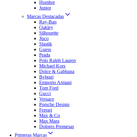
Hombre
Junior
Marcas Destacadas
Ray-Ban
Oakley
Silhouette
Jisco
Slastik
Guess
Prada
Polo Ralph Lauren
Michael Kors
Dolce & Gabbana
Bvlgari
Emporio Armani
Tom Ford
Gucci
Versace
Porsche Design
Ferrari
Max & Co
Max Mara
Dolores Promesas
Primeras Marcas