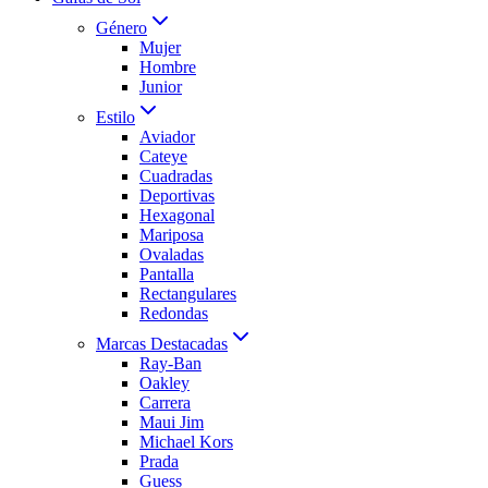
Género
Mujer
Hombre
Junior
Estilo
Aviador
Cateye
Cuadradas
Deportivas
Hexagonal
Mariposa
Ovaladas
Pantalla
Rectangulares
Redondas
Marcas Destacadas
Ray-Ban
Oakley
Carrera
Maui Jim
Michael Kors
Prada
Guess