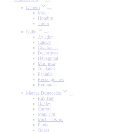
Género
Mujer
Hombre
Junior
Estilo
Aviador
Cateye
Cuadradas
Deportivas
Hexagonal
Mariposa
Ovaladas
Pantalla
Rectangulares
Redondas
Marcas Destacadas
Ray-Ban
Oakley
Carrera
Maui Jim
Michael Kors
Prada
Guess