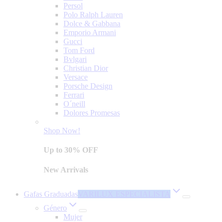
Persol
Polo Ralph Lauren
Dolce & Gabbana
Emporio Armani
Gucci
Tom Ford
Bvlgari
Christian Dior
Versace
Porsche Design
Ferrari
O´neill
Dolores Promesas
Shop Now!
Up to 30% OFF
New Arrivals
Gafas Graduadas
VARILUX ESPECIALISTA
Género
Mujer