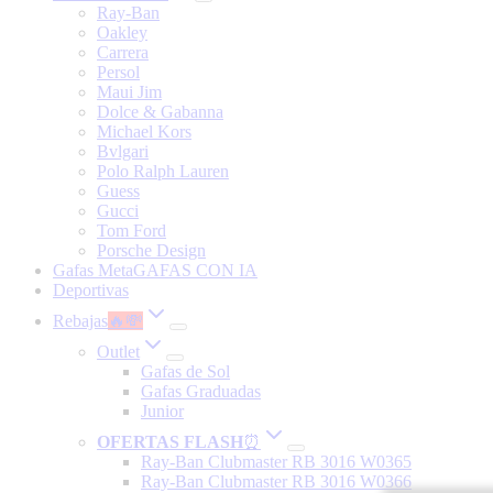
Ray-Ban
Oakley
Carrera
Persol
Maui Jim
Dolce & Gabanna
Michael Kors
Bvlgari
Polo Ralph Lauren
Guess
Gucci
Tom Ford
Porsche Design
Gafas Meta
GAFAS CON IA
Deportivas
Rebajas
🔥💸
Outlet
Gafas de Sol
Gafas Graduadas
Junior
OFERTAS FLASH
⏰
Ray-Ban Clubmaster RB 3016 W0365
Ray-Ban Clubmaster RB 3016 W0366