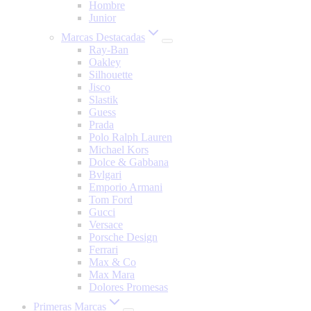
Hombre
Junior
Marcas Destacadas
Ray-Ban
Oakley
Silhouette
Jisco
Slastik
Guess
Prada
Polo Ralph Lauren
Michael Kors
Dolce & Gabbana
Bvlgari
Emporio Armani
Tom Ford
Gucci
Versace
Porsche Design
Ferrari
Max & Co
Max Mara
Dolores Promesas
Primeras Marcas