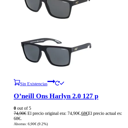
Sin Existencias
O’neill Ons Harlyn 2.0 127 p
0
out of 5
74,90
€
El precio original era: 74,90€.
68
€
El precio actual es:
68€.
Ahorras:
6,90
€
(9.2%)