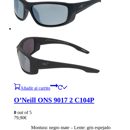
Añadir al carrito
O’Neill ONS 9017 2 C104P
0
out of 5
79,90
€
Montura: negro mate – Lente: gris espejado