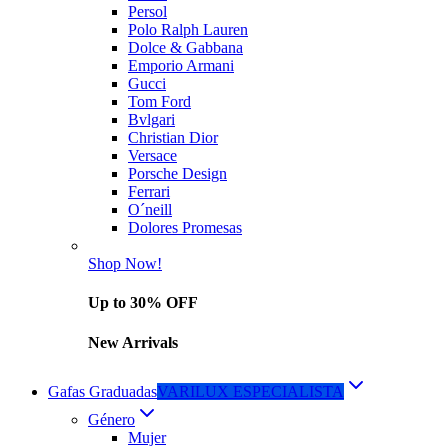
Persol
Polo Ralph Lauren
Dolce & Gabbana
Emporio Armani
Gucci
Tom Ford
Bvlgari
Christian Dior
Versace
Porsche Design
Ferrari
O´neill
Dolores Promesas
Shop Now!
Up to 30% OFF
New Arrivals
Gafas Graduadas
VARILUX ESPECIALISTA
Género
Mujer