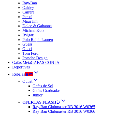
Ray-Ban
Oakley
Carrera
Persol
Maui Jim
Dolce & Gabanna
Michael Kors
Bvlgari
Polo Ralph Lauren
Guess
Gucci
Tom Ford
Porsche Design
Gafas Meta
GAFAS CON IA
Deportivas
Rebajas
🔥💸
Outlet
Gafas de Sol
Gafas Graduadas
Junior
OFERTAS FLASH
⏰
Ray-Ban Clubmaster RB 3016 W0365
Ray-Ban Clubmaster RB 3016 W0366