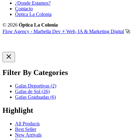
¿Donde Estamos?
Contacto
Óptica La Colonia
© 2026
Óptica La Colonia
Flow Agency › Marbella Dev ⚡️ Web, IA & Marketing Digital
🚀
Filter By Categories
Gafas Deportivas
(2)
Gafas de Sol
(26)
Gafas Graduadas
(6)
Highlight
All Products
Best Seller
New Arrivals