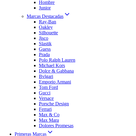
Hombre
Junior
Marcas Destacadas
Ray-Ban
Oakley
Silhouette
Jisco
Slastik
Guess
Prada
Polo Ralph Lauren
Michael Kors
Dolce & Gabbana
Bvlgari
Emporio Armani
Tom Ford
Gucci
Versace
Porsche Design
Ferrari
Max & Co
Max Mara
Dolores Promesas
Primeras Marcas