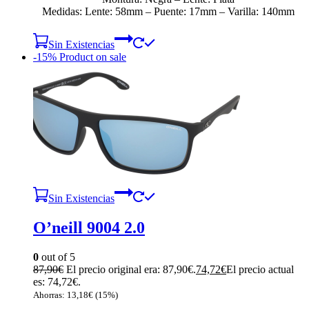
Medidas: Lente: 58mm – Puente: 17mm – Varilla: 140mm
Sin Existencias
-15%
Product on sale
Sin Existencias
O’neill 9004 2.0
0
out of 5
87,90
€
El precio original era: 87,90€.
74,72
€
El precio actual
es: 74,72€.
Ahorras:
13,18
€
(15%)