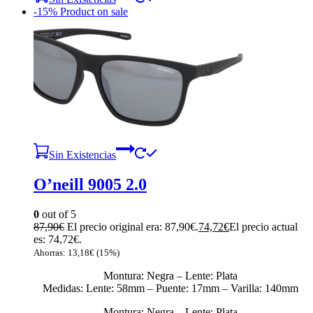
-15%
Product on sale
Sin Existencias
O’neill 9005 2.0
0
out of 5
87,90
€
El precio original era: 87,90€.
74,72
€
El precio actual
es: 74,72€.
Ahorras:
13,18
€
(15%)
Montura: Negra – Lente: Plata
Medidas: Lente: 58mm – Puente: 17mm – Varilla: 140mm
Montura: Negra – Lente: Plata