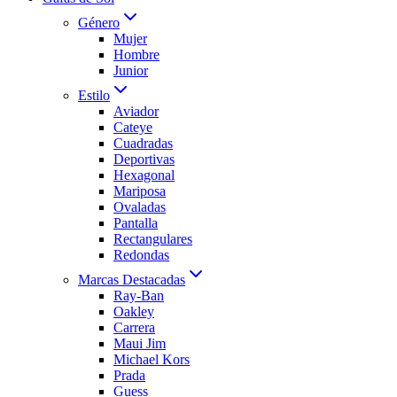
Género
Mujer
Hombre
Junior
Estilo
Aviador
Cateye
Cuadradas
Deportivas
Hexagonal
Mariposa
Ovaladas
Pantalla
Rectangulares
Redondas
Marcas Destacadas
Ray-Ban
Oakley
Carrera
Maui Jim
Michael Kors
Prada
Guess