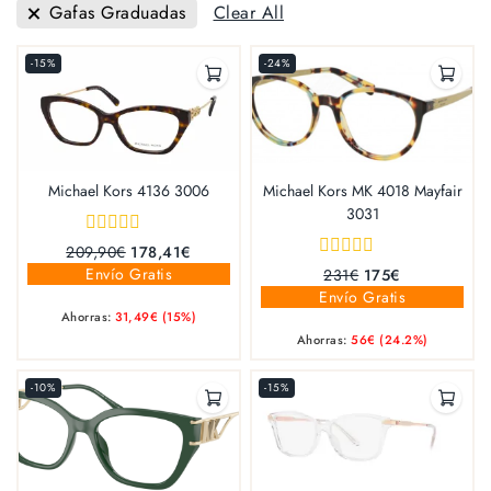
Gafas Graduadas
Clear All
-15%
-24%
Michael Kors 4136 3006
Michael Kors MK 4018 Mayfair
3031
0
209,90
€
178,41
€
out
0
Envío Gratis
231
€
175
€
of
out
Envío Gratis
5
of
Ahorras:
31,49
€
(15%)
5
Ahorras:
56
€
(24.2%)
-10%
-15%