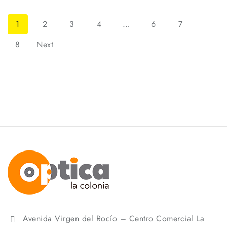
1
2
3
4
…
6
7
8
Next
Avenida Virgen del Rocío – Centro Comercial La