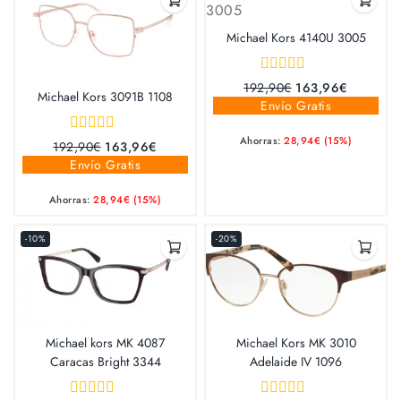
Michael Kors 4140U 3005
0
192,90
€
163,96
€
Michael Kors 3091B 1108
out
Envío Gratis
of
5
Ahorras:
28,94
€
(15%)
0
192,90
€
163,96
€
out
Envío Gratis
of
5
Ahorras:
28,94
€
(15%)
-10%
-20%
Michael kors MK 4087
Michael Kors MK 3010
Caracas Bright 3344
Adelaide IV 1096