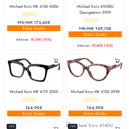
Michael Kors MK 4140 4006
Michael Kors 4105BU
Georgetown 3999
0
192,90
€
173,60
€
out
0
Envío Gratis
198,90
€
169,10
€
of
out
Envío Gratis
5
of
Ahorras:
19,30
€
(10%)
5
Ahorras:
29,80
€
(15%)
Michael Kors MK 4119 3005
Michael Kors MK 4120 3998
0
0
164,90
€
164,90
€
out
out
Envío Gratis
Envío Gratis
of
of
5
5
-15%
-15%