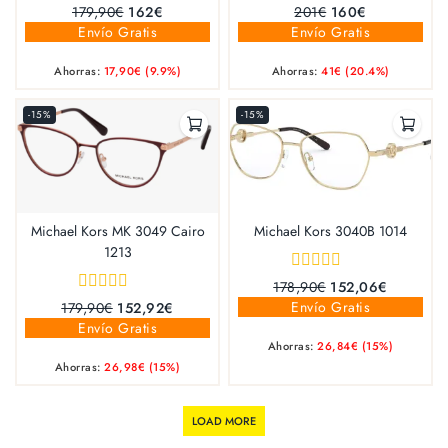
0
0
179,90
€
162
€
201
€
160
€
out
out
Envío Gratis
Envío Gratis
of
of
5
5
Ahorras:
17,90
€
(9.9%)
Ahorras:
41
€
(20.4%)
-15%
-15%
Michael Kors MK 3049 Cairo
Michael Kors 3040B 1014
1213
0
178,90
€
152,06
€
out
0
Envío Gratis
179,90
€
152,92
€
of
out
Envío Gratis
5
of
Ahorras:
26,84
€
(15%)
5
Ahorras:
26,98
€
(15%)
LOAD MORE