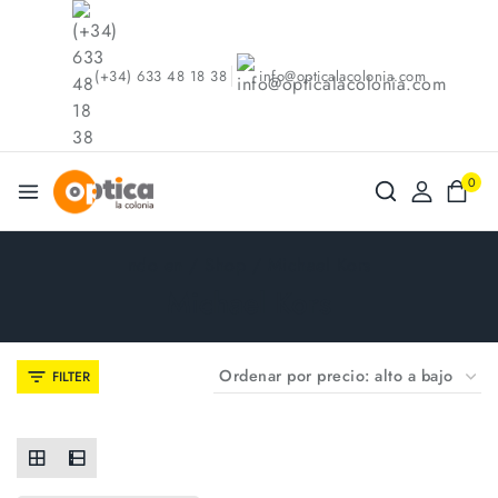
(+34) 633 48 18 38
info@opticalacolonia.com
0
ndo en
/
Shop
/
Michael Kors
Michael Kors
FILTER