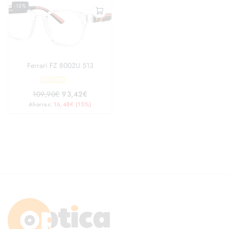
-15%
Ferrari FZ 8002U 513
0
109,90
€
93,42
€
out
Ahorras:
16,48
€
(15%)
of
5