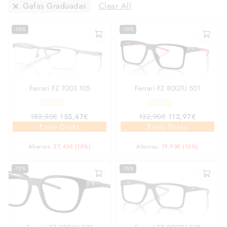
Gafas Graduadas
Clear All
-15%
-15%
Ferrari FZ 7003 105
Ferrari FZ 8007U 501
0
0
182,90
€
155,47
€
132,90
€
112,97
€
out
out
Envío Gratis
Envío Gratis
of
of
5
5
Ahorras:
27,43
€
(15%)
Ahorras:
19,93
€
(15%)
-15%
-15%