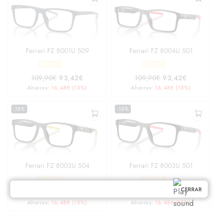
Ferrari FZ 8001U 509
Ferrari FZ 8004U 501
0
0
109,90
€
93,42
€
109,90
€
93,42
€
out
out
Ahorras:
16,48
€
(15%)
Ahorras:
16,48
€
(15%)
of
of
5
5
-15%
-15%
Ferrari FZ 8003U 504
Ferrari FZ 8003U 501
CERRAR
0
0
109,90
€
93,42
€
109,90
€
93,42
€
out
out
Ahorras:
16,48
€
(15%)
Ahorras:
16,48
€
(15%)
of
of
5
5