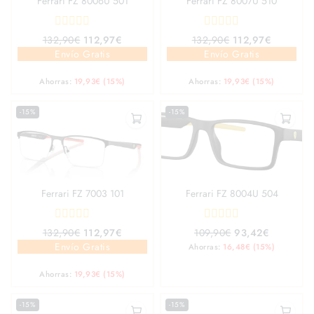
Ferrari FZ 8006U 501
Ferrari FZ 8007U 510
0
0
132,90
€
112,97
€
132,90
€
112,97
€
out
out
Envío Gratis
Envío Gratis
of
of
5
5
Ahorras:
19,93
€
(15%)
Ahorras:
19,93
€
(15%)
-15%
-15%
Ferrari FZ 7003 101
Ferrari FZ 8004U 504
0
0
132,90
€
112,97
€
109,90
€
93,42
€
out
out
Envío Gratis
Ahorras:
16,48
€
(15%)
of
of
5
5
Ahorras:
19,93
€
(15%)
-15%
-15%