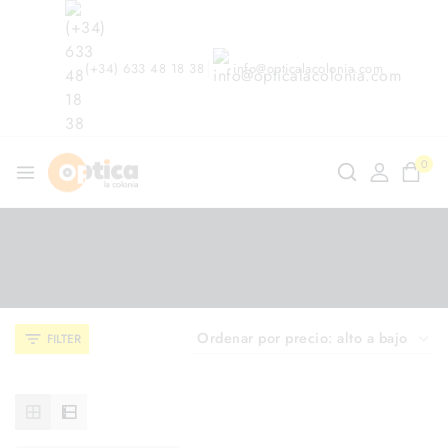
(+34) 633 48 18 38
info@opticalacolonia.com
0
ndo en
/
Shop
/
Ferrari
Ferrari
FILTER